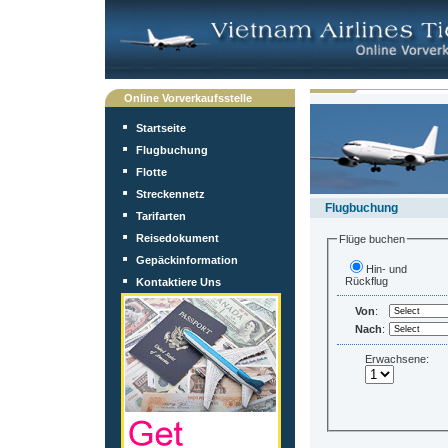
Online Vorverkaufsstelle
Startseite
Flugbuchung
Flotte
Streckennetz
Flugbuchung
Tarifarten
Reisedokument
Flüge buchen
Gepäckinformation
Hin- und
Rückflug
Kontaktiere Uns
Von
:
Nach
:
Erwachsene: