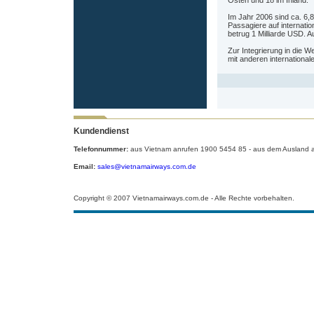
Osten und 18 im Inland.
Im Jahr 2006 sind ca. 6,8
Passagiere auf internati
betrug 1 Milliarde USD. 
Zur Integrierung in die W
mit anderen international
Kundendienst
Telefonnummer:
aus Vietnam anrufen 1900 5454 85 - aus dem Ausland 
Email:
sales@vietnamairways.com.de
Copyright © 2007 Vietnamairways.com.de - Alle Rechte vorbehalten.