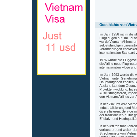
Geschichte von Vietn
Im Jahr 1956 nahm die sta
Flugzeugen auf. Im Laufe 
wurde Vietnam Airlines u
selbstständigen Linienstr
Veränderungen entwickelt
internationalen Standard
1976 wurde die Fluggesell
die Airline neue Flugrou
internationalen Flüge un
Im Jahr 1993 wurde die Ai
Vietnam unter Genehmigu
Hauptaufgaben zählten Be
Ausland laut dem Gesetz d
Projektentwicklung, Inve
Ausrüstungsteilen, Impor
von Vietnam Airlines zur 
In der Zukunft wird Vietn
Industrialisierung und Mod
diversifizieren, Service
der traditionellen Kultur 
Effektiv- und Hochqualitä
In den letzten fünf Jahre
verbessert und weiter du
Streckennetz von Vietnam 