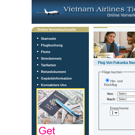
Online Vorverkaufsstelle
Startseite
Flugbuchung
Flotte
Streckennetz
Flug Von Fukuoka Nac
Tarifarten
Reisedokument
Flüge buchen
Gepäckinformation
Hin- und
Rückflug
Kontaktiere Uns
Von
:
Nach
:
Erwachsene: